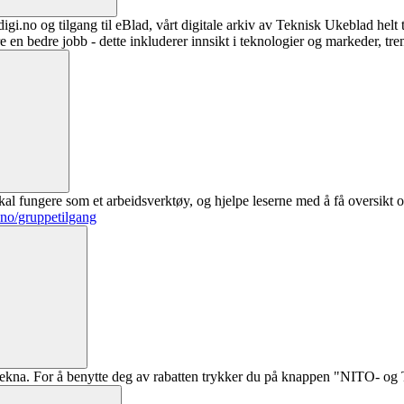
digi.no og tilgang til eBlad, vårt digitale arkiv av Teknisk Ukeblad helt
re en bedre jobb - dette inkluderer innsikt i teknologier og markeder, tre
al fungere som et arbeidsverktøy, og hjelpe leserne med å få oversikt o
.no/gruppetilgang
ekna. For å benytte deg av rabatten trykker du på knappen "NITO- og Te