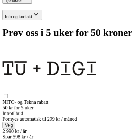
Tjenester
Info og kontakt
Prøv oss i 5 uker for 50 kroner
NITO- og Tekna rabatt
50 kr for 5 uker
Introtilbud
Fornyes automatisk til
299 kr / måned
Velg
2 990 kr / år
Spar
598
kr /
år