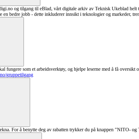
digi.no og tilgang til eBlad, vårt digitale arkiv av Teknisk Ukeblad helt
re en bedre jobb - dette inkluderer innsikt i teknologier og markeder, tre
al fungere som et arbeidsverktøy, og hjelpe leserne med å få oversikt o
.no/gruppetilgang
ekna. For å benytte deg av rabatten trykker du på knappen "NITO- og Te