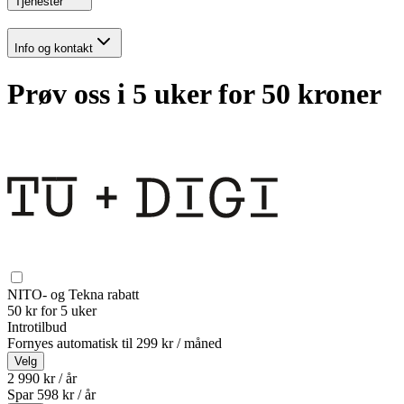
Tjenester
Info og kontakt
Prøv oss i 5 uker for 50 kroner
NITO- og Tekna rabatt
50 kr for 5 uker
Introtilbud
Fornyes automatisk til
299 kr / måned
Velg
2 990 kr / år
Spar
598
kr /
år