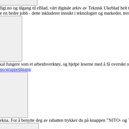
digi.no og tilgang til eBlad, vårt digitale arkiv av Teknisk Ukeblad helt
re en bedre jobb - dette inkluderer innsikt i teknologier og markeder, tre
al fungere som et arbeidsverktøy, og hjelpe leserne med å få oversikt o
.no/gruppetilgang
ekna. For å benytte deg av rabatten trykker du på knappen "NITO- og Te