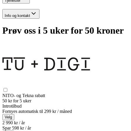
Tjenester
Info og kontakt
Prøv oss i 5 uker for 50 kroner
NITO- og Tekna rabatt
50 kr for 5 uker
Introtilbud
Fornyes automatisk til
299 kr / måned
Velg
2 990 kr / år
Spar
598
kr /
år