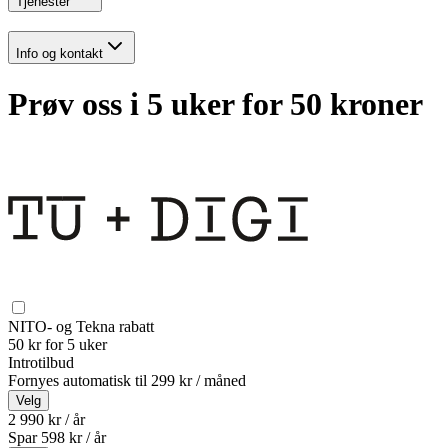
Tjenester
Info og kontakt
Prøv oss i 5 uker for 50 kroner
NITO- og Tekna rabatt
50 kr for 5 uker
Introtilbud
Fornyes automatisk til
299 kr / måned
Velg
2 990 kr / år
Spar
598
kr /
år