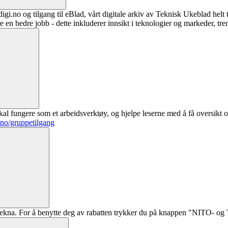
digi.no og tilgang til eBlad, vårt digitale arkiv av Teknisk Ukeblad helt
re en bedre jobb - dette inkluderer innsikt i teknologier og markeder, tre
al fungere som et arbeidsverktøy, og hjelpe leserne med å få oversikt o
.no/gruppetilgang
ekna. For å benytte deg av rabatten trykker du på knappen "NITO- og Te