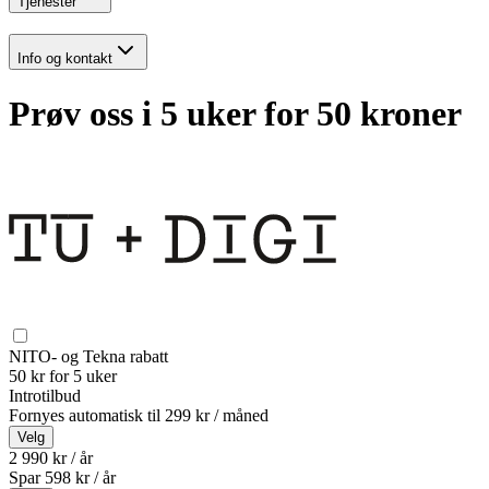
Tjenester
Info og kontakt
Prøv oss i 5 uker for 50 kroner
NITO- og Tekna rabatt
50 kr for 5 uker
Introtilbud
Fornyes automatisk til
299 kr / måned
Velg
2 990 kr / år
Spar
598
kr /
år