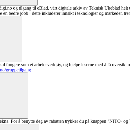
digi.no og tilgang til eBlad, vårt digitale arkiv av Teknisk Ukeblad helt
re en bedre jobb - dette inkluderer innsikt i teknologier og markeder, tre
al fungere som et arbeidsverktøy, og hjelpe leserne med å få oversikt o
.no/gruppetilgang
ekna. For å benytte deg av rabatten trykker du på knappen "NITO- og Te