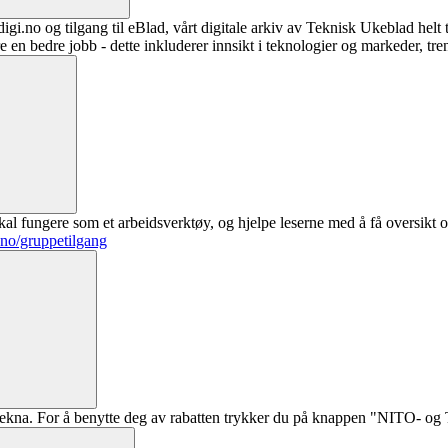
digi.no og tilgang til eBlad, vårt digitale arkiv av Teknisk Ukeblad helt
re en bedre jobb - dette inkluderer innsikt i teknologier og markeder, tre
al fungere som et arbeidsverktøy, og hjelpe leserne med å få oversikt o
.no/gruppetilgang
ekna. For å benytte deg av rabatten trykker du på knappen "NITO- og Te