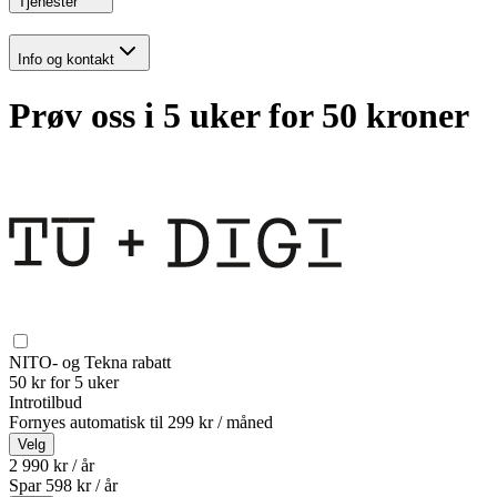
Tjenester
Info og kontakt
Prøv oss i 5 uker for 50 kroner
NITO- og Tekna rabatt
50 kr for 5 uker
Introtilbud
Fornyes automatisk til
299 kr / måned
Velg
2 990 kr / år
Spar
598
kr /
år