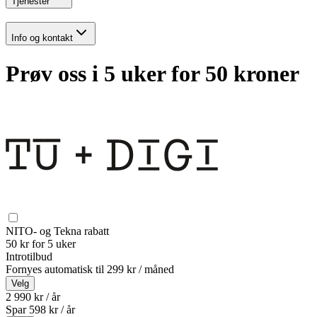
Tjenester
Info og kontakt
Prøv oss i 5 uker for 50 kroner
NITO- og Tekna rabatt
50 kr for 5 uker
Introtilbud
Fornyes automatisk til
299 kr / måned
Velg
2 990 kr / år
Spar
598
kr /
år