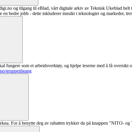
digi.no og tilgang til eBlad, vårt digitale arkiv av Teknisk Ukeblad helt
re en bedre jobb - dette inkluderer innsikt i teknologier og markeder, tre
al fungere som et arbeidsverktøy, og hjelpe leserne med å få oversikt o
.no/gruppetilgang
ekna. For å benytte deg av rabatten trykker du på knappen "NITO- og Te