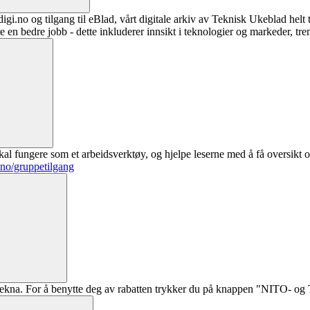
digi.no og tilgang til eBlad, vårt digitale arkiv av Teknisk Ukeblad helt
re en bedre jobb - dette inkluderer innsikt i teknologier og markeder, tre
al fungere som et arbeidsverktøy, og hjelpe leserne med å få oversikt o
.no/gruppetilgang
ekna. For å benytte deg av rabatten trykker du på knappen "NITO- og Te