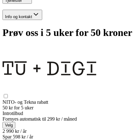
Tjenester
Info og kontakt
Prøv oss i 5 uker for 50 kroner
NITO- og Tekna rabatt
50 kr for 5 uker
Introtilbud
Fornyes automatisk til
299 kr / måned
Velg
2 990 kr / år
Spar
598
kr /
år