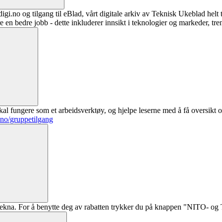
digi.no og tilgang til eBlad, vårt digitale arkiv av Teknisk Ukeblad helt
re en bedre jobb - dette inkluderer innsikt i teknologier og markeder, tre
al fungere som et arbeidsverktøy, og hjelpe leserne med å få oversikt o
.no/gruppetilgang
ekna. For å benytte deg av rabatten trykker du på knappen "NITO- og Te