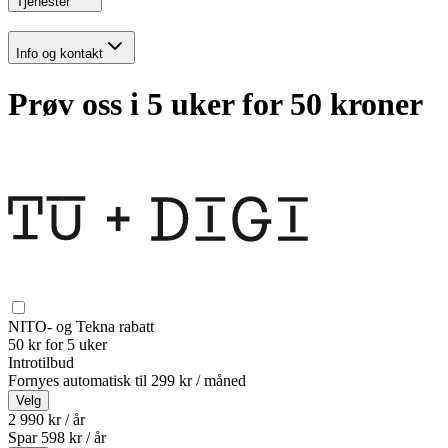
Tjenester
Info og kontakt
Prøv oss i 5 uker for 50 kroner
NITO- og Tekna rabatt
50 kr for 5 uker
Introtilbud
Fornyes automatisk til
299 kr / måned
Velg
2 990 kr / år
Spar
598
kr /
år