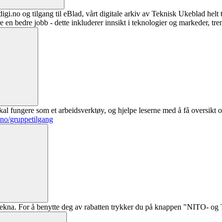
digi.no og tilgang til eBlad, vårt digitale arkiv av Teknisk Ukeblad helt
re en bedre jobb - dette inkluderer innsikt i teknologier og markeder, tre
al fungere som et arbeidsverktøy, og hjelpe leserne med å få oversikt o
.no/gruppetilgang
ekna. For å benytte deg av rabatten trykker du på knappen "NITO- og Te