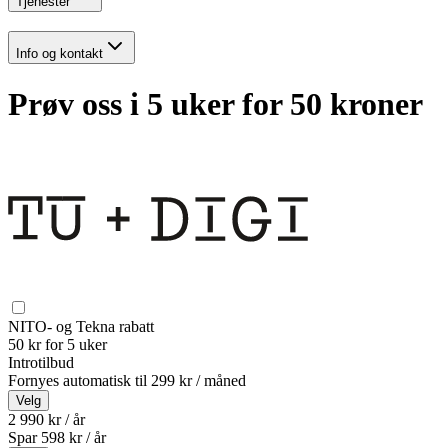
Tjenester
Info og kontakt
Prøv oss i 5 uker for 50 kroner
NITO- og Tekna rabatt
50 kr for 5 uker
Introtilbud
Fornyes automatisk til
299 kr / måned
Velg
2 990 kr / år
Spar
598
kr /
år