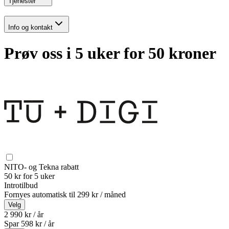
Tjenester
Info og kontakt
Prøv oss i 5 uker for 50 kroner
NITO- og Tekna rabatt
50 kr for 5 uker
Introtilbud
Fornyes automatisk til
299 kr / måned
Velg
2 990 kr / år
Spar
598
kr /
år