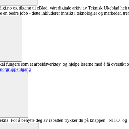
digi.no og tilgang til eBlad, vårt digitale arkiv av Teknisk Ukeblad helt
re en bedre jobb - dette inkluderer innsikt i teknologier og markeder, tre
al fungere som et arbeidsverktøy, og hjelpe leserne med å få oversikt o
.no/gruppetilgang
ekna. For å benytte deg av rabatten trykker du på knappen "NITO- og Te