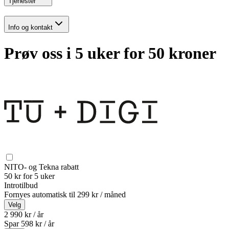
Tjenester
Info og kontakt
Prøv oss i 5 uker for 50 kroner
NITO- og Tekna rabatt
50 kr for 5 uker
Introtilbud
Fornyes automatisk til
299 kr / måned
Velg
2 990 kr / år
Spar
598
kr /
år