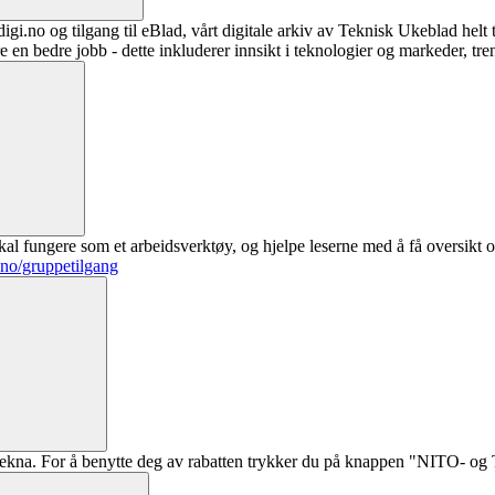
digi.no og tilgang til eBlad, vårt digitale arkiv av Teknisk Ukeblad helt
re en bedre jobb - dette inkluderer innsikt i teknologier og markeder, tre
al fungere som et arbeidsverktøy, og hjelpe leserne med å få oversikt o
.no/gruppetilgang
ekna. For å benytte deg av rabatten trykker du på knappen "NITO- og Te