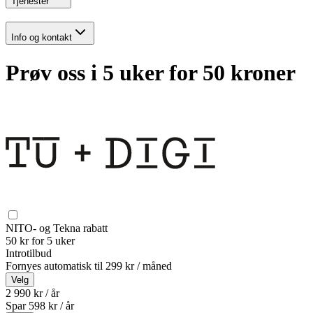
Tjenester
Info og kontakt
Prøv oss i 5 uker for 50 kroner
NITO- og Tekna rabatt
50 kr for 5 uker
Introtilbud
Fornyes automatisk til
299 kr / måned
Velg
2 990 kr / år
Spar
598
kr /
år