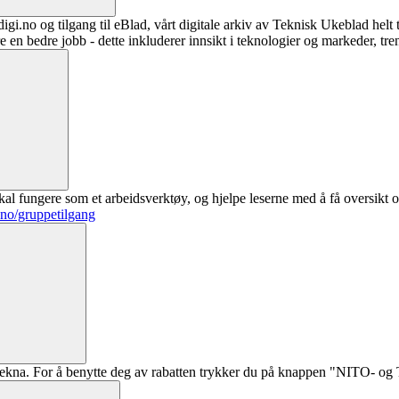
digi.no og tilgang til eBlad, vårt digitale arkiv av Teknisk Ukeblad helt
re en bedre jobb - dette inkluderer innsikt i teknologier og markeder, tre
al fungere som et arbeidsverktøy, og hjelpe leserne med å få oversikt o
.no/gruppetilgang
ekna. For å benytte deg av rabatten trykker du på knappen "NITO- og Te