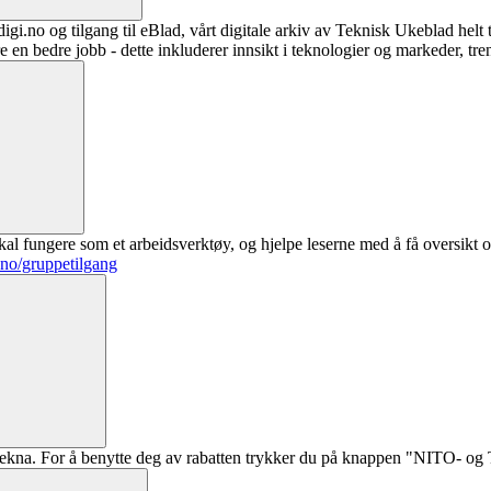
digi.no og tilgang til eBlad, vårt digitale arkiv av Teknisk Ukeblad helt
re en bedre jobb - dette inkluderer innsikt i teknologier og markeder, tre
al fungere som et arbeidsverktøy, og hjelpe leserne med å få oversikt o
.no/gruppetilgang
ekna. For å benytte deg av rabatten trykker du på knappen "NITO- og Te