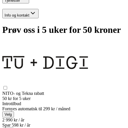
Tjenester
Info og kontakt
Prøv oss i 5 uker for 50 kroner
NITO- og Tekna rabatt
50 kr for 5 uker
Introtilbud
Fornyes automatisk til
299 kr / måned
Velg
2 990 kr / år
Spar
598
kr /
år