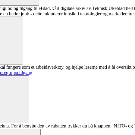
digi.no og tilgang til eBlad, vårt digitale arkiv av Teknisk Ukeblad helt
re en bedre jobb - dette inkluderer innsikt i teknologier og markeder, tre
al fungere som et arbeidsverktøy, og hjelpe leserne med å få oversikt o
.no/gruppetilgang
ekna. For å benytte deg av rabatten trykker du på knappen "NITO- og Te