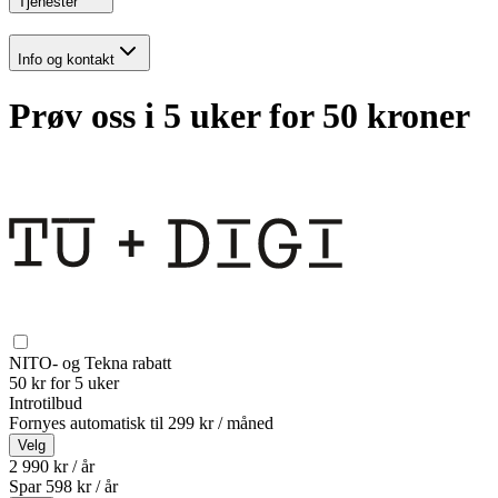
Tjenester
Info og kontakt
Prøv oss i 5 uker for 50 kroner
NITO- og Tekna rabatt
50 kr for 5 uker
Introtilbud
Fornyes automatisk til
299 kr / måned
Velg
2 990 kr / år
Spar
598
kr /
år