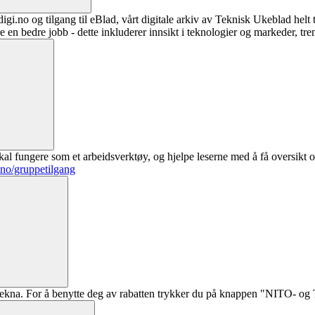
digi.no og tilgang til eBlad, vårt digitale arkiv av Teknisk Ukeblad helt
re en bedre jobb - dette inkluderer innsikt i teknologier og markeder, tre
al fungere som et arbeidsverktøy, og hjelpe leserne med å få oversikt o
.no/gruppetilgang
ekna. For å benytte deg av rabatten trykker du på knappen "NITO- og Te