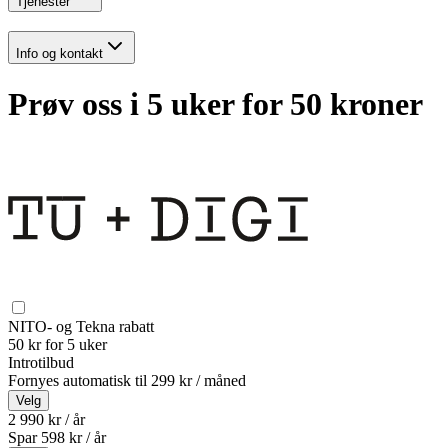
Tjenester
Info og kontakt
Prøv oss i 5 uker for 50 kroner
NITO- og Tekna rabatt
50 kr for 5 uker
Introtilbud
Fornyes automatisk til
299 kr / måned
Velg
2 990 kr / år
Spar
598
kr /
år