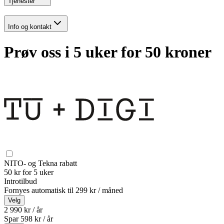
Tjenester
Info og kontakt
Prøv oss i 5 uker for 50 kroner
NITO- og Tekna rabatt
50 kr for 5 uker
Introtilbud
Fornyes automatisk til
299 kr / måned
Velg
2 990 kr / år
Spar
598
kr /
år