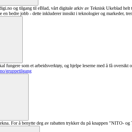
digi.no og tilgang til eBlad, vårt digitale arkiv av Teknisk Ukeblad helt
re en bedre jobb - dette inkluderer innsikt i teknologier og markeder, tre
al fungere som et arbeidsverktøy, og hjelpe leserne med å få oversikt o
.no/gruppetilgang
ekna. For å benytte deg av rabatten trykker du på knappen "NITO- og Te