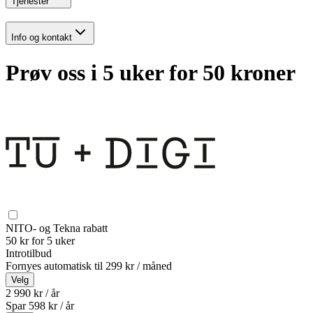
Tjenester
Info og kontakt
Prøv oss i 5 uker for 50 kroner
NITO- og Tekna rabatt
50 kr for 5 uker
Introtilbud
Fornyes automatisk til
299 kr / måned
Velg
2 990 kr / år
Spar
598
kr /
år