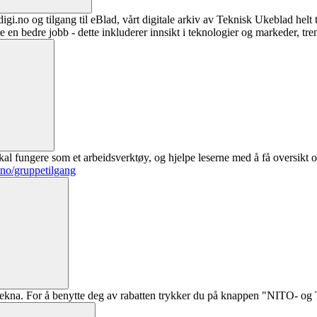
digi.no og tilgang til eBlad, vårt digitale arkiv av Teknisk Ukeblad helt
re en bedre jobb - dette inkluderer innsikt i teknologier og markeder, tre
al fungere som et arbeidsverktøy, og hjelpe leserne med å få oversikt o
.no/gruppetilgang
ekna. For å benytte deg av rabatten trykker du på knappen "NITO- og Te