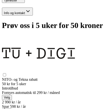
Tjenester
Info og kontakt
Prøv oss i 5 uker for 50 kroner
NITO- og Tekna rabatt
50 kr for 5 uker
Introtilbud
Fornyes automatisk til
299 kr / måned
Velg
2 990 kr / år
Spar
598
kr /
år