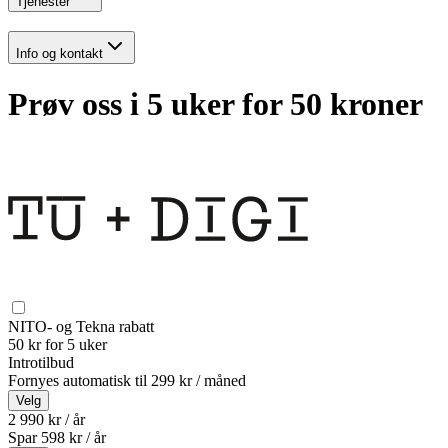
Tjenester
Info og kontakt
Prøv oss i 5 uker for 50 kroner
NITO- og Tekna rabatt
50 kr for 5 uker
Introtilbud
Fornyes automatisk til
299 kr / måned
Velg
2 990 kr / år
Spar
598
kr /
år