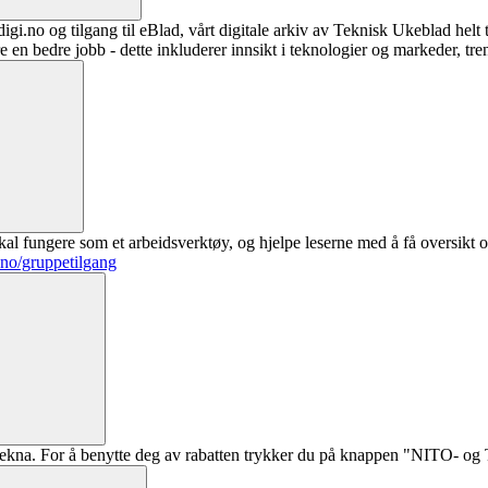
digi.no og tilgang til eBlad, vårt digitale arkiv av Teknisk Ukeblad helt
re en bedre jobb - dette inkluderer innsikt i teknologier og markeder, tre
al fungere som et arbeidsverktøy, og hjelpe leserne med å få oversikt o
.no/gruppetilgang
ekna. For å benytte deg av rabatten trykker du på knappen "NITO- og Te