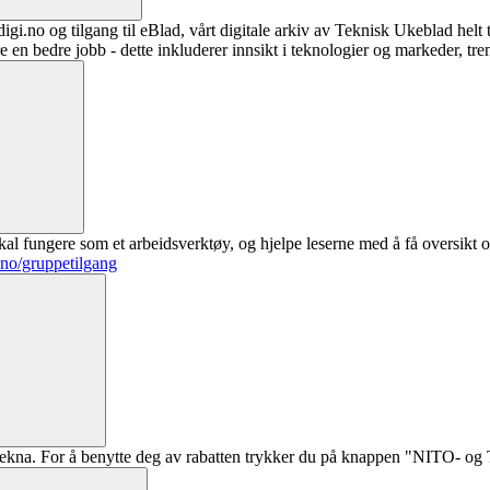
digi.no og tilgang til eBlad, vårt digitale arkiv av Teknisk Ukeblad helt
re en bedre jobb - dette inkluderer innsikt i teknologier og markeder, tre
al fungere som et arbeidsverktøy, og hjelpe leserne med å få oversikt o
.no/gruppetilgang
ekna. For å benytte deg av rabatten trykker du på knappen "NITO- og Te