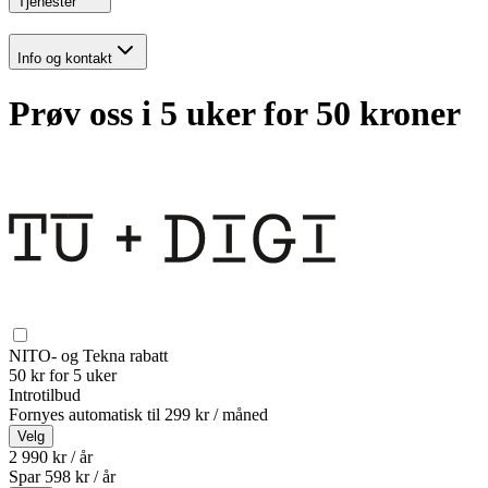
Tjenester
Info og kontakt
Prøv oss i 5 uker for 50 kroner
NITO- og Tekna rabatt
50 kr for 5 uker
Introtilbud
Fornyes automatisk til
299 kr / måned
Velg
2 990 kr / år
Spar
598
kr /
år