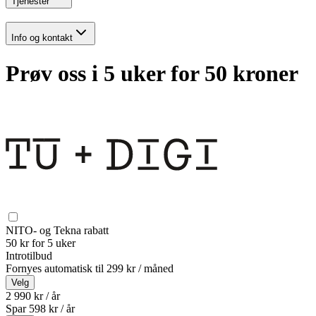
Tjenester
Info og kontakt
Prøv oss i 5 uker for 50 kroner
NITO- og Tekna rabatt
50 kr for 5 uker
Introtilbud
Fornyes automatisk til
299 kr / måned
Velg
2 990 kr / år
Spar
598
kr /
år