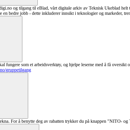
digi.no og tilgang til eBlad, vårt digitale arkiv av Teknisk Ukeblad helt
re en bedre jobb - dette inkluderer innsikt i teknologier og markeder, tre
al fungere som et arbeidsverktøy, og hjelpe leserne med å få oversikt o
.no/gruppetilgang
ekna. For å benytte deg av rabatten trykker du på knappen "NITO- og Te