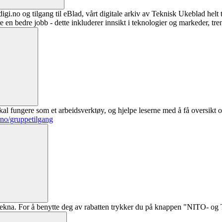
digi.no og tilgang til eBlad, vårt digitale arkiv av Teknisk Ukeblad helt
re en bedre jobb - dette inkluderer innsikt i teknologier og markeder, tre
al fungere som et arbeidsverktøy, og hjelpe leserne med å få oversikt o
.no/gruppetilgang
ekna. For å benytte deg av rabatten trykker du på knappen "NITO- og Te