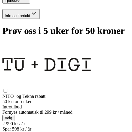
Tjenester
Info og kontakt
Prøv oss i 5 uker for 50 kroner
NITO- og Tekna rabatt
50 kr for 5 uker
Introtilbud
Fornyes automatisk til
299 kr / måned
Velg
2 990 kr / år
Spar
598
kr /
år