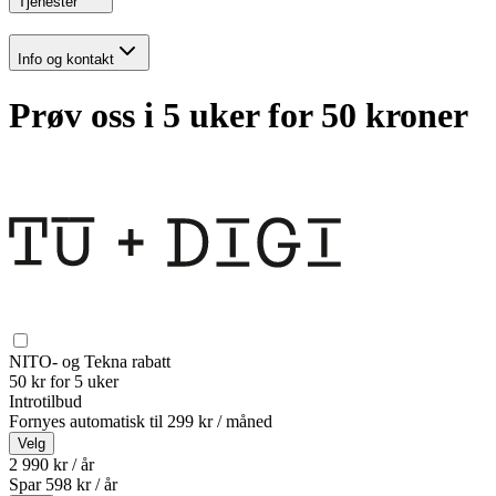
Tjenester
Info og kontakt
Prøv oss i 5 uker for 50 kroner
NITO- og Tekna rabatt
50 kr for 5 uker
Introtilbud
Fornyes automatisk til
299 kr / måned
Velg
2 990 kr / år
Spar
598
kr /
år