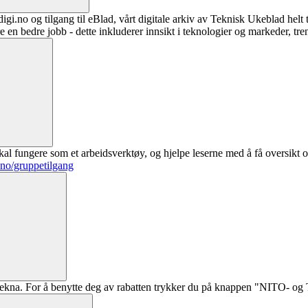
digi.no og tilgang til eBlad, vårt digitale arkiv av Teknisk Ukeblad helt
re en bedre jobb - dette inkluderer innsikt i teknologier og markeder, tre
al fungere som et arbeidsverktøy, og hjelpe leserne med å få oversikt o
.no/gruppetilgang
ekna. For å benytte deg av rabatten trykker du på knappen "NITO- og Te