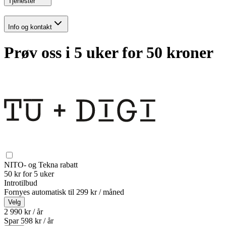
Tjenester
Info og kontakt
Prøv oss i 5 uker for 50 kroner
NITO- og Tekna rabatt
50 kr for 5 uker
Introtilbud
Fornyes automatisk til
299 kr / måned
Velg
2 990 kr / år
Spar
598
kr /
år