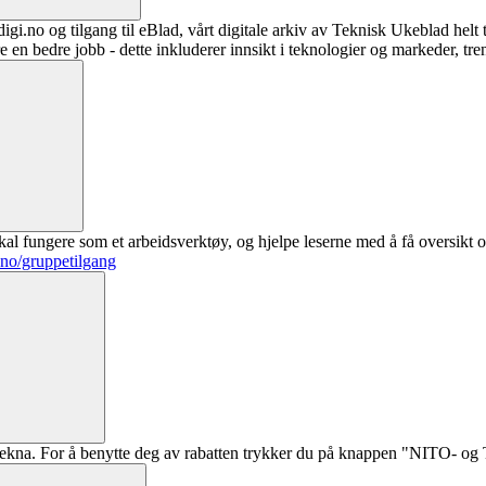
digi.no og tilgang til eBlad, vårt digitale arkiv av Teknisk Ukeblad helt
re en bedre jobb - dette inkluderer innsikt i teknologier og markeder, tre
al fungere som et arbeidsverktøy, og hjelpe leserne med å få oversikt o
.no/gruppetilgang
ekna. For å benytte deg av rabatten trykker du på knappen "NITO- og Te