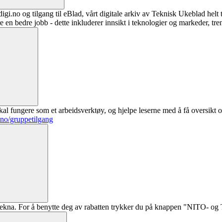
digi.no og tilgang til eBlad, vårt digitale arkiv av Teknisk Ukeblad helt
re en bedre jobb - dette inkluderer innsikt i teknologier og markeder, tre
al fungere som et arbeidsverktøy, og hjelpe leserne med å få oversikt o
.no/gruppetilgang
ekna. For å benytte deg av rabatten trykker du på knappen "NITO- og Te