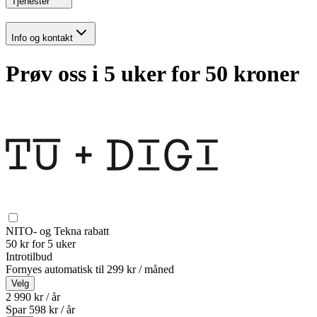
Tjenester
Info og kontakt
Prøv oss i 5 uker for 50 kroner
NITO- og Tekna rabatt
50 kr for 5 uker
Introtilbud
Fornyes automatisk til
299 kr / måned
Velg
2 990 kr / år
Spar
598
kr /
år