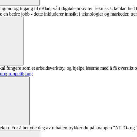
digi.no og tilgang til eBlad, vårt digitale arkiv av Teknisk Ukeblad helt
re en bedre jobb - dette inkluderer innsikt i teknologier og markeder, tre
al fungere som et arbeidsverktøy, og hjelpe leserne med å få oversikt o
.no/gruppetilgang
ekna. For å benytte deg av rabatten trykker du på knappen "NITO- og Te