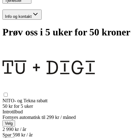
Tjenester
Info og kontakt
Prøv oss i 5 uker for 50 kroner
NITO- og Tekna rabatt
50 kr for 5 uker
Introtilbud
Fornyes automatisk til
299 kr / måned
Velg
2 990 kr / år
Spar
598
kr /
år