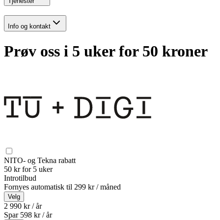
Tjenester
Info og kontakt
Prøv oss i 5 uker for 50 kroner
NITO- og Tekna rabatt
50 kr for 5 uker
Introtilbud
Fornyes automatisk til
299 kr / måned
Velg
2 990 kr / år
Spar
598
kr /
år