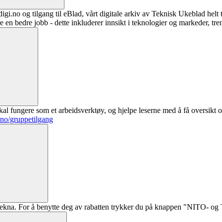
digi.no og tilgang til eBlad, vårt digitale arkiv av Teknisk Ukeblad helt
re en bedre jobb - dette inkluderer innsikt i teknologier og markeder, tre
al fungere som et arbeidsverktøy, og hjelpe leserne med å få oversikt o
.no/gruppetilgang
ekna. For å benytte deg av rabatten trykker du på knappen "NITO- og Te