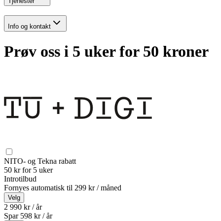
Tjenester
Info og kontakt
Prøv oss i 5 uker for 50 kroner
NITO- og Tekna rabatt
50 kr for 5 uker
Introtilbud
Fornyes automatisk til
299 kr / måned
Velg
2 990 kr / år
Spar
598
kr /
år