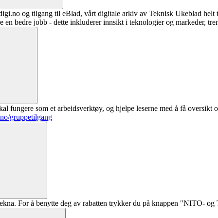
digi.no og tilgang til eBlad, vårt digitale arkiv av Teknisk Ukeblad helt
re en bedre jobb - dette inkluderer innsikt i teknologier og markeder, tre
al fungere som et arbeidsverktøy, og hjelpe leserne med å få oversikt o
.no/gruppetilgang
ekna. For å benytte deg av rabatten trykker du på knappen "NITO- og Te