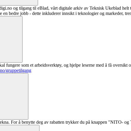
digi.no og tilgang til eBlad, vårt digitale arkiv av Teknisk Ukeblad helt
re en bedre jobb - dette inkluderer innsikt i teknologier og markeder, tre
al fungere som et arbeidsverktøy, og hjelpe leserne med å få oversikt o
.no/gruppetilgang
ekna. For å benytte deg av rabatten trykker du på knappen "NITO- og Te