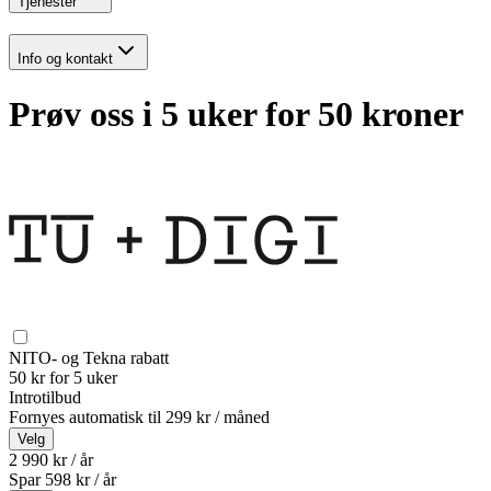
Tjenester
Info og kontakt
Prøv oss i 5 uker for 50 kroner
NITO- og Tekna rabatt
50 kr for 5 uker
Introtilbud
Fornyes automatisk til
299 kr / måned
Velg
2 990 kr / år
Spar
598
kr /
år