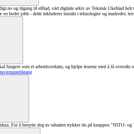
digi.no og tilgang til eBlad, vårt digitale arkiv av Teknisk Ukeblad helt
re en bedre jobb - dette inkluderer innsikt i teknologier og markeder, tre
al fungere som et arbeidsverktøy, og hjelpe leserne med å få oversikt o
.no/gruppetilgang
ekna. For å benytte deg av rabatten trykker du på knappen "NITO- og Te