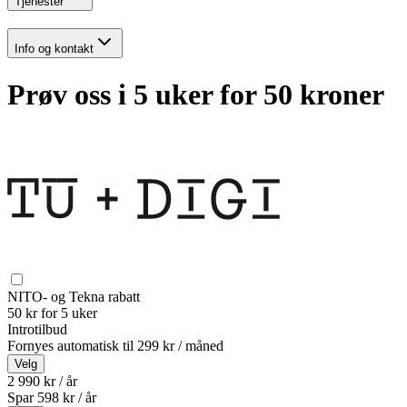
Tjenester
Info og kontakt
Prøv oss i 5 uker for 50 kroner
NITO- og Tekna rabatt
50 kr for 5 uker
Introtilbud
Fornyes automatisk til
299 kr / måned
Velg
2 990 kr / år
Spar
598
kr /
år